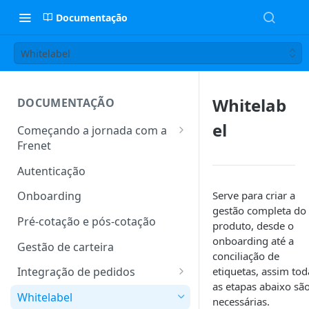
Documentação
Whitelabel
Whitelab
DOCUMENTAÇÃO
el
Começando a jornada com a
Frenet
Pré-requisitos
Autenticação
Canal de atendimento
Serve para criar a
Onboarding
gestão completa do
Processo de Homologação
Pré-cotação e pós-cotação
produto, desde o
onboarding até a
Gestão de carteira
conciliação de
etiquetas, assim tod
Integração de pedidos
as etapas abaixo sã
Orders
Whitelabel
necessárias.