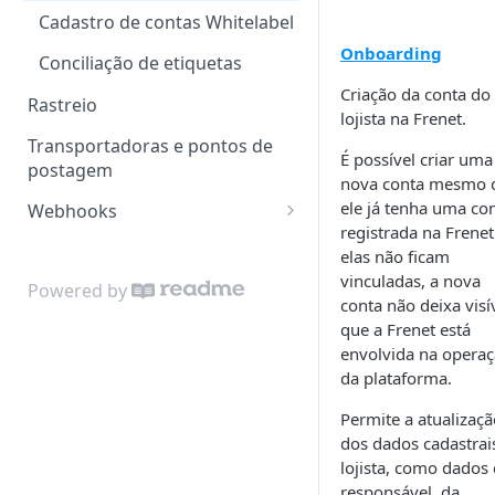
Orders Oneclick
Cadastro de contas Whitelabel
Onboarding
Conciliação de etiquetas
Criação da conta do
Rastreio
lojista na Frenet.
Transportadoras e pontos de
É possível criar uma
postagem
nova conta mesmo 
ele já tenha uma co
Webhooks
registrada na Frenet
Atualização de Dados de
elas não ficam
Pedidos
vinculadas, a nova
Powered by
conta não deixa visí
Atualização de Tracking
que a Frenet está
envolvida na opera
da plataforma.
Permite a atualizaçã
dos dados cadastrai
lojista, como dados
responsável, da